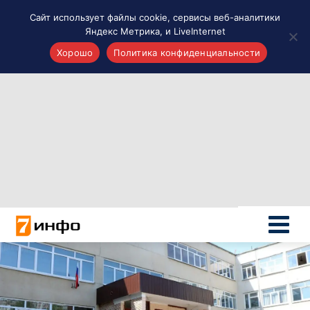
Сайт использует файлы cookie, сервисы веб-аналитики
Яндекс Метрика, и LiveInternet
Хорошо
Политика конфиденциальности
Акценты
Материалы о Рязани и области
Проекты 7 инфо
Здоровье
Интересное
Новости кино и ТВ
Новости России
Политика
Новости мира
Все материалы 7инфо
О НАС