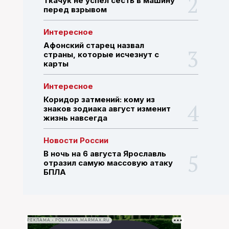
Ткачук не успел сесть в машину
перед взрывом
ПОИСК ПО САЙТУ
Интересное
Афонский старец назвал
страны, которые исчезнут с
карты
Интересное
Коридор затмений: кому из
знаков зодиака август изменит
жизнь навсегда
Новости России
В ночь на 6 августа Ярославль
отразил самую массовую атаку
БПЛА
РЕКЛАМА • POLYANA.MARMAX.RU