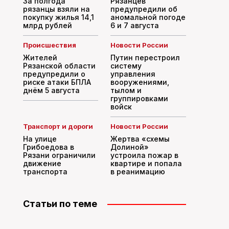
За полгода
Рязанцев
рязанцы взяли на
предупредили об
покупку жилья 14,1
аномальной погоде
млрд рублей
6 и 7 августа
Происшествия
Новости России
Жителей
Путин перестроил
Рязанской области
систему
предупредили о
управления
риске атаки БПЛА
вооружениями,
днём 5 августа
тылом и
группировками
войск
Транспорт и дороги
Новости России
На улице
Жертва «схемы
Грибоедова в
Долиной»
Рязани ограничили
устроила пожар в
движение
квартире и попала
транспорта
в реанимацию
Статьи по теме