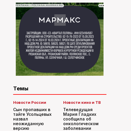
РЕКЛАМА • POLYANA.MARMAX.RU
Темы
Новости России
Новости кино и ТВ
Сын пропавших в
Телеведущая
тайге Усольцевых
Мария Гладких
назвал
сообщила об
неожиданную
онкологическом
версию
заболевании