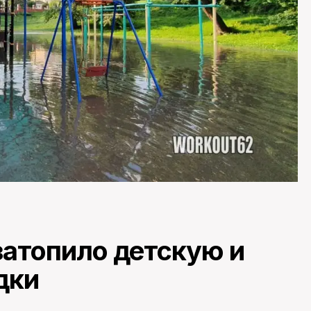
затопило детскую и
дки