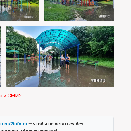
сти СМИ2
en.ru/7info.ru
— чтобы не остаться без
оступен в белых списках!