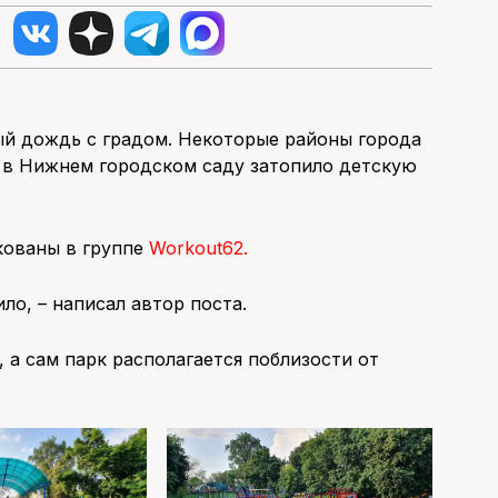
ный дождь с градом. Некоторые районы города
и, в Нижнем городском саду затопило детскую
кованы в группе
Workout62.
ло, – написал автор поста.
 а сам парк располагается поблизости от