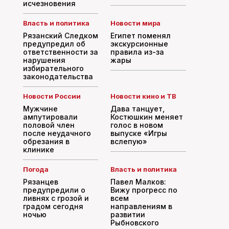
исчезновения
Власть и политика
Новости мира
Рязанский Следком
Египет поменял
предупредил об
экскурсионные
ответственности за
правила из-за
нарушения
жары
избирательного
законодательства
Новости России
Новости кино и ТВ
Мужчине
Дава танцует,
ампутировали
Костюшкин меняет
половой член
голос в новом
после неудачного
выпуске «Игры
обрезания в
вслепую»
клинике
Погода
Власть и политика
Рязанцев
Павел Малков:
предупредили о
Вижу прогресс по
ливнях с грозой и
всем
градом сегодня
направлениям в
ночью
развитии
Рыбновского