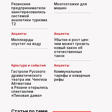
Рязанские
Многоэтажки для
предприниматели
машин
заинтересовались
системой
аналитики туризма
T2
Акценты
Акценты
Миллиарды
Убытки и рост цен:
спустят на воду
чем может грозить
новый закон об
отечественных
такси
Культура и события
Акценты
Гастроли Русского
Коммунальные
драматического
тарифы и коварные
театра им. Чингиза
рифы
Айтматова
в Рязани открылись
спектаклем
«Пиковая дама»
Статьи по теме