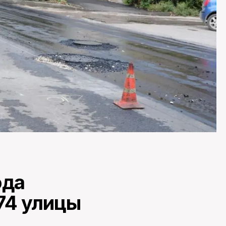
ода
74 улицы