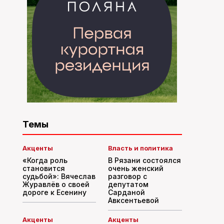
Темы
Акценты
Власть и политика
«Когда роль
В Рязани состоялся
становится
очень женский
судьбой»: Вячеслав
разговор с
Журавлёв о своей
депутатом
дороге к Есенину
Сарданой
Авксентьевой
Акценты
Акценты