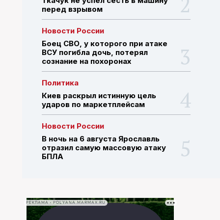
Ткачук не успел сесть в машину
перед взрывом
ПОИСК ПО САЙТУ
Новости России
Боец СВО, у которого при атаке
ВСУ погибла дочь, потерял
сознание на похоронах
Политика
Киев раскрыл истинную цель
ударов по маркетплейсам
Новости России
В ночь на 6 августа Ярославль
отразил самую массовую атаку
БПЛА
РЕКЛАМА • POLYANA.MARMAX.RU