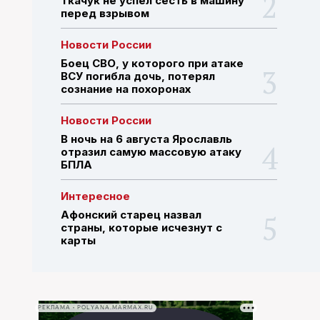
Ткачук не успел сесть в машину
перед взрывом
ПОИСК ПО САЙТУ
Новости России
Боец СВО, у которого при атаке
ВСУ погибла дочь, потерял
сознание на похоронах
Новости России
В ночь на 6 августа Ярославль
отразил самую массовую атаку
БПЛА
Интересное
Афонский старец назвал
страны, которые исчезнут с
карты
РЕКЛАМА • POLYANA.MARMAX.RU