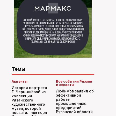
Темы
Акценты
Все события Рязани
и области
История портрета
Любимов заявил об
Е. Чернышёвой из
эффективной
коллекции
работе
Рязанского
промышленных
художественного
предприятий
музея, которой
Рязанской области
посвятил ноктюрн