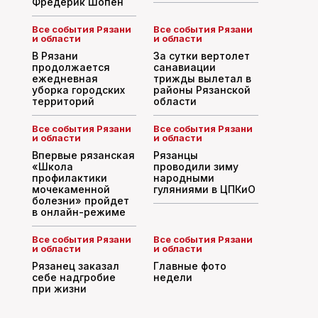
Фредерик Шопен
Все события Рязани
Все события Рязани
и области
и области
В Рязани
За сутки вертолет
продолжается
санавиации
ежедневная
трижды вылетал в
уборка городских
районы Рязанской
территорий
области
Все события Рязани
Все события Рязани
и области
и области
Впервые рязанская
Рязанцы
«Школа
проводили зиму
профилактики
народными
мочекаменной
гуляниями в ЦПКиО
болезни» пройдет
в онлайн-режиме
Все события Рязани
Все события Рязани
и области
и области
Рязанец заказал
Главные фото
себе надгробие
недели
при жизни