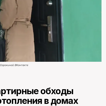
 Сорокиной ВКонтакте
вартирные обходы
отопления в домах