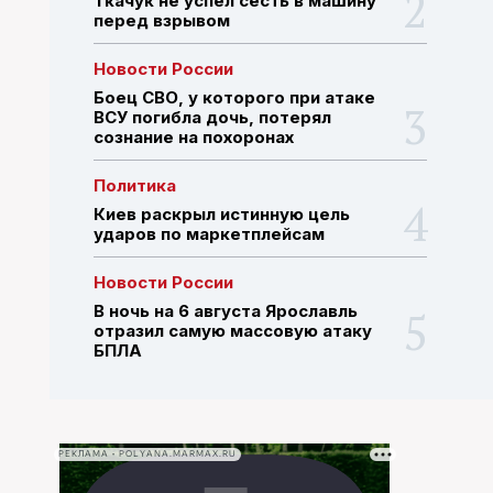
Ткачук не успел сесть в машину
перед взрывом
ПОИСК ПО САЙТУ
Новости России
Боец СВО, у которого при атаке
ВСУ погибла дочь, потерял
сознание на похоронах
Политика
Киев раскрыл истинную цель
ударов по маркетплейсам
Новости России
В ночь на 6 августа Ярославль
отразил самую массовую атаку
БПЛА
РЕКЛАМА • POLYANA.MARMAX.RU