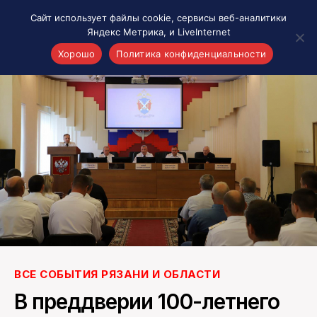
Сайт использует файлы cookie, сервисы веб-аналитики
Яндекс Метрика, и LiveInternet
Хорошо
Политика конфиденциальности
Акценты
Материалы о Рязани и области
Проекты 7 инфо
Здоровье
Интересное
Новости кино и ТВ
Новости России
Политика
Новости мира
Все материалы 7инфо
ВСЕ СОБЫТИЯ РЯЗАНИ И ОБЛАСТИ
О НАС
В преддверии 100-летнего