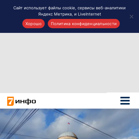
Сайт использует файлы cookie, сервисы веб-аналитики
Яндекс Метрика, и LiveInternet
Хорошо
Политика конфиденциальности
Акценты
Материалы о Рязани и области
Проекты 7 инфо
Здоровье
Интересное
Новости кино и ТВ
Новости России
Политика
Новости мира
Все материалы 7инфо
О НАС