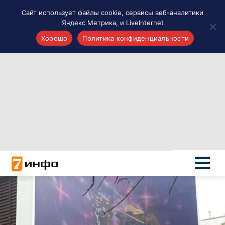
Сайт использует файлы cookie, сервисы веб-аналитики
Яндекс Метрика, и LiveInternet
Хорошо
Политика конфиденциальности
Акценты
Материалы о Рязани и области
Проекты 7 инфо
Здоровье
Интересное
Новости кино и ТВ
Новости России
Политика
Новости мира
Все материалы 7инфо
О НАС