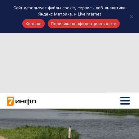
Сайт использует файлы cookie, сервисы веб-аналитики
Яндекс Метрика, и LiveInternet
Хорошо
Политика конфиденциальности
Акценты
Материалы о Рязани и области
Проекты 7 инфо
Здоровье
Интересное
Новости кино и ТВ
Новости России
Политика
Новости мира
Все материалы 7инфо
О НАС