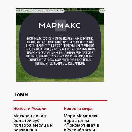
РЕКЛАМА • POLYANA.MARMAX.RU
Темы
Новости России
Новости мира
Москвич лечил
Марк Мампасси
больной зуб
перешел из
полтора месяца и
«Локомотива» в
оказался в
«Русенборг» и