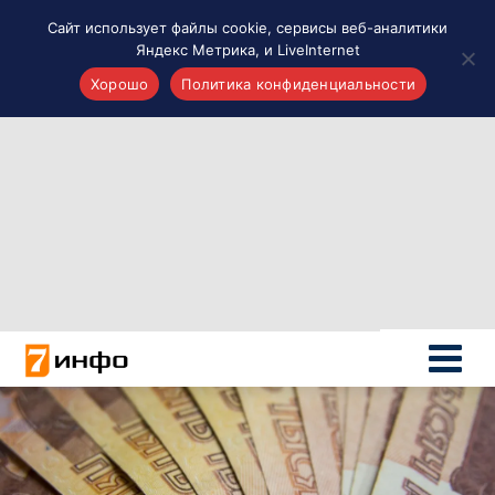
Сайт использует файлы cookie, сервисы веб-аналитики
Яндекс Метрика, и LiveInternet
Хорошо
Политика конфиденциальности
Акценты
Материалы о Рязани и области
Проекты 7 инфо
Здоровье
Интересное
Новости кино и ТВ
Новости России
Политика
Новости мира
Все материалы 7инфо
О НАС