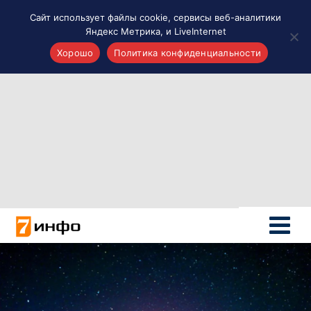
Сайт использует файлы cookie, сервисы веб-аналитики
Яндекс Метрика, и LiveInternet
Хорошо
Политика конфиденциальности
Акценты
Материалы о Рязани и области
Проекты 7 инфо
Здоровье
Интересное
Новости кино и ТВ
Новости России
Политика
Новости мира
Все материалы 7инфо
О НАС