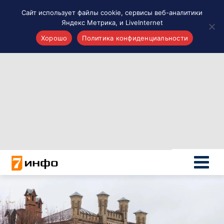
Сайт использует файлы cookie, сервисы веб-аналитики
Яндекс Метрика, и LiveInternet
Хорошо
Политика конфиденциальности
Акценты
Материалы о Рязани и области
Проекты 7 инфо
Здоровье
Интересное
Новости кино и ТВ
Новости России
Политика
Новости мира
Все материалы 7инфо
О НАС