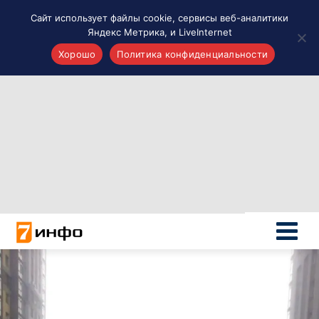
Сайт использует файлы cookie, сервисы веб-аналитики
Яндекс Метрика, и LiveInternet
Хорошо
Политика конфиденциальности
Акценты
Материалы о Рязани и области
Проекты 7 инфо
Здоровье
Интересное
Новости кино и ТВ
Новости России
Политика
Новости мира
Все материалы 7инфо
О НАС