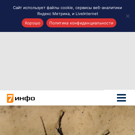
Сайт использует файлы cookie, сервисы веб-аналитики
Яндекс Метрика, и LiveInternet
Хорошо
Политика конфиденциальности
Акценты
Материалы о Рязани и области
Проекты 7 инфо
Здоровье
Интересное
Новости кино и ТВ
Новости России
Политика
Новости мира
Все материалы 7инфо
О НАС