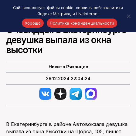
Сайт использует файлы cookie, сервисы веб-аналитики
Яндекс Метрика, и LiveInternet
ВСЕ СОБЫТИЯ РЯЗАНИ И ОБЛАСТИ
Хорошо
Политика конфиденциальности
Очевидцы: в Екатеринбурге
девушка выпала из окна
Акценты
Материалы о Рязани и области
высотки
Проекты 7 инфо
Здоровье
Никита Рязанцев
Интересное
26.12.2024 22:04:24
Новости кино и ТВ
Новости России
Политика
Новости мира
Все материалы 7инфо
В Екатеринбурге в районе Автовокзала девушка
О НАС
выпала из окна высотки на Щорса, 105, пишет