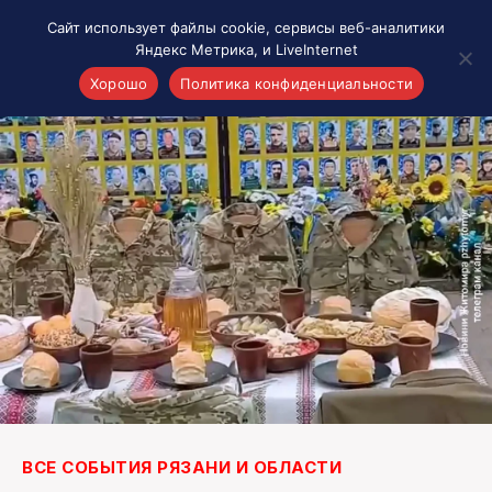
Сайт использует файлы cookie, сервисы веб-аналитики
Яндекс Метрика, и LiveInternet
Хорошо
Политика конфиденциальности
Акценты
Материалы о Рязани и области
Проекты 7 инфо
Здоровье
Интересное
Новости кино и ТВ
Новости России
Политика
Новости мира
Все материалы 7инфо
О НАС
ВСЕ СОБЫТИЯ РЯЗАНИ И ОБЛАСТИ