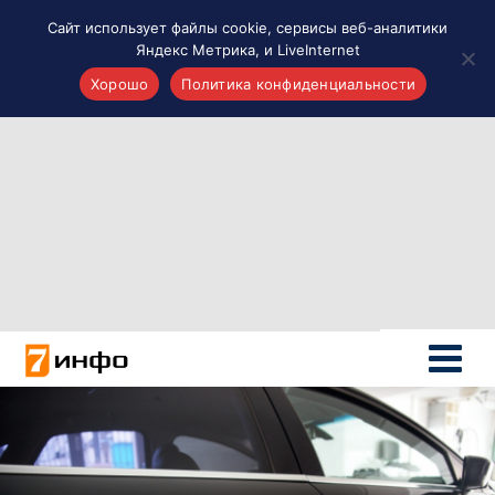
Сайт использует файлы cookie, сервисы веб-аналитики
Яндекс Метрика, и LiveInternet
Хорошо
Политика конфиденциальности
Акценты
Материалы о Рязани и области
Проекты 7 инфо
Здоровье
Интересное
Новости кино и ТВ
Новости России
Политика
Новости мира
Все материалы 7инфо
О НАС