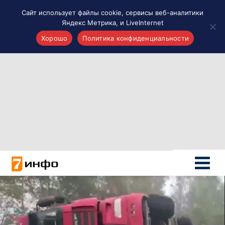
Сайт использует файлы cookie, сервисы веб-аналитики
Яндекс Метрика, и LiveInternet
Хорошо
Политика конфиденциальности
Акценты
Материалы о Рязани и области
Проекты 7 инфо
Здоровье
Интересное
Новости кино и ТВ
Новости России
Политика
Новости мира
Все материалы 7инфо
О НАС