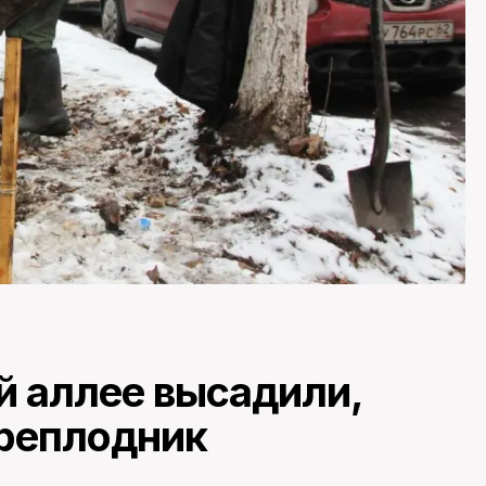
й аллее высадили,
ыреплодник