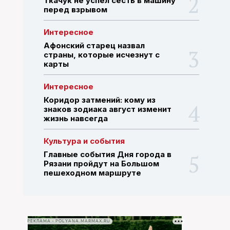
Ткачук не успел сесть в машину
перед взрывом
ПОИСК ПО САЙТУ
Интересное
Афонский старец назвал
страны, которые исчезнут с
карты
Интересное
Коридор затмений: кому из
знаков зодиака август изменит
жизнь навсегда
Культура и события
Главные события Дня города в
Рязани пройдут на Большом
пешеходном маршруте
РЕКЛАМА • POLYANA.MARMAX.RU