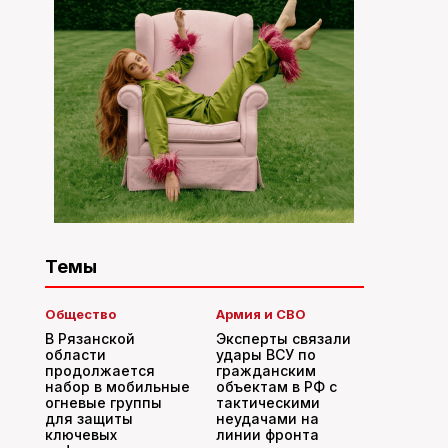
Темы
Общество
Армия и СВО
В Рязанской
Эксперты связали
области
удары ВСУ по
продолжается
гражданским
набор в мобильные
объектам в РФ с
огневые группы
тактическими
для защиты
неудачами на
ключевых
линии фронта