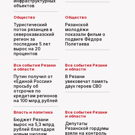
инфраструктурных
объектов
Общество
Общество
Туристический
Рязанской
поток рязанцев в
молодёжи
северокавказский
показали фильм о
регион за
подвиге Фёдора
последние 5 лет
Полетаева
вырос на 20
процентов
Все события Рязани
Все события Рязани
и области
и области
Путин получил от
В Рязани
«Единой России»
увековечат память
просьбу об
двух героев СВО
отсрочке по
кредитам регионов
на 100 млрд рублей
Власть и политика
Все события Рязани
и области
Бюджет Рязани
Депутаты
вырос на 5,3 млрд
Рязанской гордумы
рублей благодаря
взяли на контроль
новым школам,