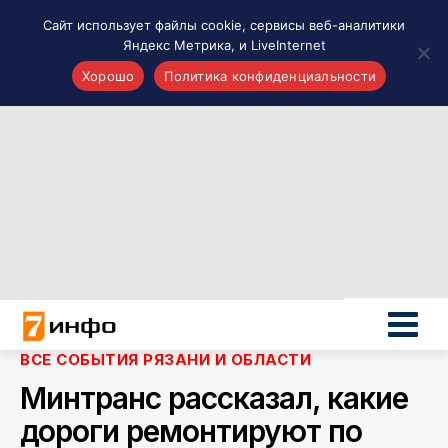
Сайт использует файлы cookie, сервисы веб-аналитики
Яндекс Метрика, и LiveInternet
Хорошо
Политика конфиденциальности
Акценты
Материалы о Рязани и области
Проекты 7 инфо
Здоровье
Интересное
Новости кино и ТВ
Новости России
Политика
Новости мира
ВСЕ СОБЫТИЯ РЯЗАНИ И ОБЛАСТИ
Все материалы 7инфо
Минтранс рассказал, какие
О НАС
дороги ремонтируют по