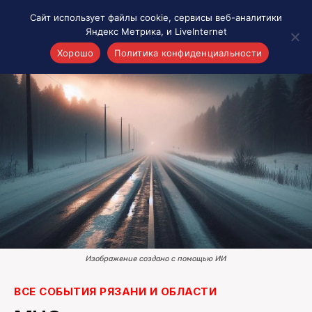
Сайт использует файлы cookie, сервисы веб-аналитики
Яндекс Метрика, и LiveInternet
Хорошо
Политика конфиденциальности
Акценты
Материалы о Рязани и области
Проекты 7 инфо
Здоровье
Интересное
Новости кино и ТВ
Новости России
Политика
Новости мира
Изображение создано с помощью ИИ
Все материалы 7инфо
О НАС
ВСЕ СОБЫТИЯ РЯЗАНИ И ОБЛАСТИ