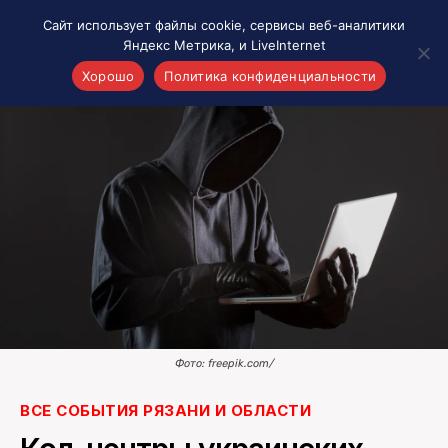
Сайт использует файлы cookie, сервисы веб-аналитики
Яндекс Метрика, и LiveInternet
Хорошо
Политика конфиденциальности
Акценты
Материалы о Рязани и области
Проекты 7 инфо
Здоровье
Интересное
Новости кино и ТВ
Новости России
Политика
Новости мира
Фото: freepik.com/
Все материалы 7инфо
ВСЕ СОБЫТИЯ РЯЗАНИ И ОБЛАСТИ
О НАС