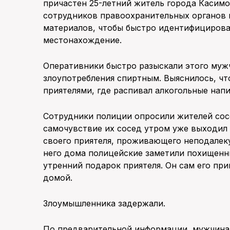
причастен 25-летний житель города Касимов
сотрудников правоохранительных органов и
материалов, чтобы быстро идентифицироват
местонахождение.
Оперативники быстро разыскали этого мужч
злоупотребления спиртным. Выяснилось, чт
приятелями, где распивал алкогольные нап
Сотрудники полиции опросили жителей сосе
самочувствие их сосед утром уже выходил 
своего приятеля, проживающего неподалеку
него дома полицейские заметили похищенны
утренний подарок приятеля. Он сам его при
домой.
Злоумышленника задержали.
По предварительной информации, мужчина, 