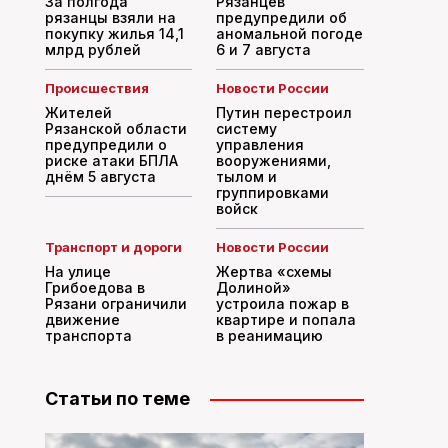
За полгода
Рязанцев
рязанцы взяли на
предупредили об
покупку жилья 14,1
аномальной погоде
млрд рублей
6 и 7 августа
Происшествия
Новости России
Жителей
Путин перестроил
Рязанской области
систему
предупредили о
управления
риске атаки БПЛА
вооружениями,
днём 5 августа
тылом и
группировками
войск
Транспорт и дороги
Новости России
На улице
Жертва «схемы
Грибоедова в
Долиной»
Рязани ограничили
устроила пожар в
движение
квартире и попала
транспорта
в реанимацию
Статьи по теме