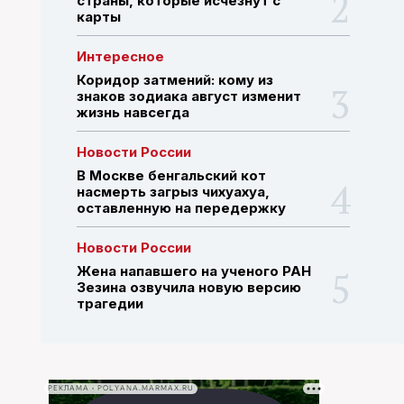
страны, которые исчезнут с
карты
ПОИСК ПО САЙТУ
Интересное
Коридор затмений: кому из
знаков зодиака август изменит
жизнь навсегда
Новости России
В Москве бенгальский кот
насмерть загрыз чихуахуа,
оставленную на передержку
Новости России
Жена напавшего на ученого РАН
Зезина озвучила новую версию
трагедии
РЕКЛАМА • POLYANA.MARMAX.RU