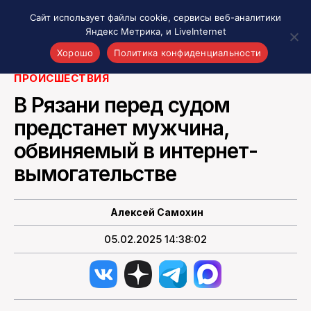
Сайт использует файлы cookie, сервисы веб-аналитики
Яндекс Метрика, и LiveInternet
Изображение от
Freepik
Хорошо
Политика конфиденциальности
ПРОИСШЕСТВИЯ
Акценты
В Рязани перед судом
Материалы о Рязани и области
предстанет мужчина,
Проекты 7 инфо
обвиняемый в интернет-
Здоровье
Интересное
вымогательстве
Новости кино и ТВ
Новости России
Алексей Самохин
Политика
05.02.2025 14:38:02
Новости мира
Все материалы 7инфо
О НАС