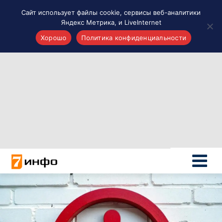
Сайт использует файлы cookie, сервисы веб-аналитики
Яндекс Метрика, и LiveInternet
Хорошо
Политика конфиденциальности
Акценты
Материалы о Рязани и области
Проекты 7 инфо
Здоровье
Интересное
Новости кино и ТВ
Новости России
Политика
Новости мира
Все материалы 7инфо
О НАС