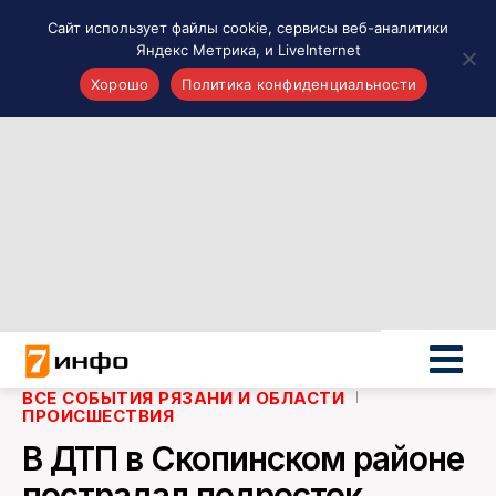
Сайт использует файлы cookie, сервисы веб-аналитики
Яндекс Метрика, и LiveInternet
Хорошо
Политика конфиденциальности
Акценты
Материалы о Рязани и области
Проекты 7 инфо
Здоровье
Интересное
Новости кино и ТВ
Новости России
Политика
Новости мира
ВСЕ СОБЫТИЯ РЯЗАНИ И ОБЛАСТИ
ПРОИСШЕСТВИЯ
Все материалы 7инфо
В ДТП в Скопинском районе
О НАС
пострадал подросток