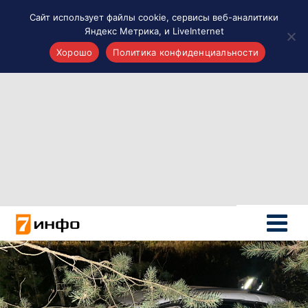
Сайт использует файлы cookie, сервисы веб-аналитики
Яндекс Метрика, и LiveInternet
Хорошо
Политика конфиденциальности
Акценты
Материалы о Рязани и области
Проекты 7 инфо
Здоровье
Интересное
Новости кино и ТВ
Новости России
Политика
Новости мира
Все материалы 7инфо
О НАС