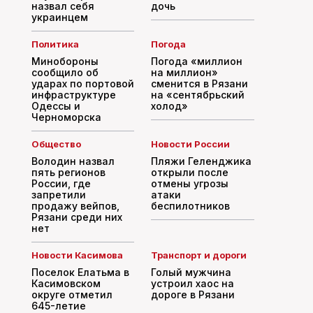
назвал себя
дочь
украинцем
Политика
Погода
Минобороны
Погода «миллион
сообщило об
на миллион»
ударах по портовой
сменится в Рязани
инфраструктуре
на «сентябрьский
Одессы и
холод»
Черноморска
Общество
Новости России
Володин назвал
Пляжи Геленджика
пять регионов
открыли после
России, где
отмены угрозы
запретили
атаки
продажу вейпов,
беспилотников
Рязани среди них
нет
Новости Касимова
Транспорт и дороги
Поселок Елатьма в
Голый мужчина
Касимовском
устроил хаос на
округе отметил
дороге в Рязани
645-летие