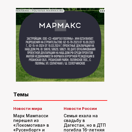
РЕКЛАМА • POLYANA.MARMAX.RU
Темы
Новости мира
Новости России
Марк Мампасси
Семья ехала на
перешел из
свадьбу в
«Локомотива» в
Дагестан, но в ДТП
«Русенборг» и
погибла 16-летняя