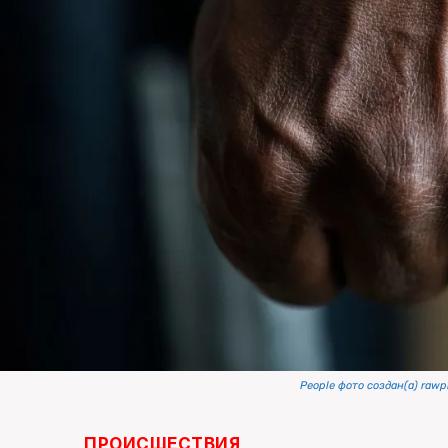
People фото создан(а) rawpi
ПРОИСШЕСТВИЯ