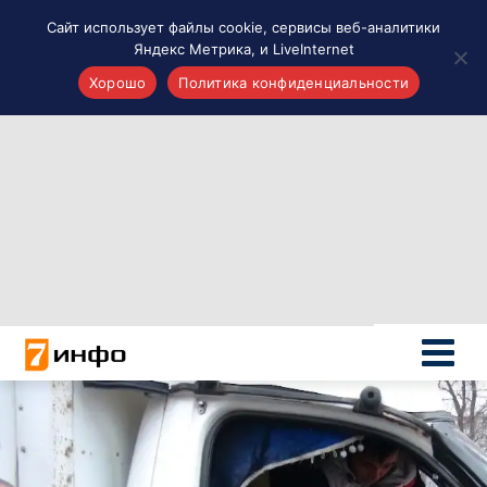
Сайт использует файлы cookie, сервисы веб-аналитики
Яндекс Метрика, и LiveInternet
Хорошо
Политика конфиденциальности
Акценты
Материалы о Рязани и области
Проекты 7 инфо
Здоровье
Интересное
Новости кино и ТВ
Новости России
Политика
Новости мира
Все материалы 7инфо
О НАС