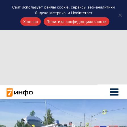
Сайт использует файлы cookie, сервисы веб-аналитики
Яндекс Метрика, и LiveInternet
Хорошо
Политика конфиденциальности
Акценты
Материалы о Рязани и области
Проекты 7 инфо
Здоровье
Интересное
Новости кино и ТВ
Новости России
Политика
Новости мира
Все материалы 7инфо
О НАС