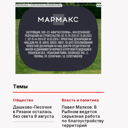
РЕКЛАМА • POLYANA.MARMAX.RU
Темы
Общество
Власть и политика
Дашково-Песочня
Павел Малков: В
в Рязани осталась
Рыбном ведется
без света 8 августа
серьезная работа
по благоустройству
территорий