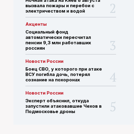
Ночная атака на Киев 8 августа
вызвала пожары и перебои с
электричеством и водой
ПОИСК ПО САЙТУ
Акценты
Социальный фонд
автоматически пересчитал
пенсии 9,3 млн работавших
россиян
Новости России
Боец СВО, у которого при атаке
ВСУ погибла дочь, потерял
сознание на похоронах
Новости России
Эксперт объяснил, откуда
запустили атаковавшие Чехов в
Подмосковье дроны