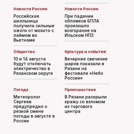
Новости России
Новости России
Российская
При падении
школьница
обломков БПЛА
получила сильные
произошло
ожоги от мохито с
возгорание на
лаймом во
Ильском НПЗ
Вьетнаме
Общество
Культура и события
10 и 14 августа
Вечернее свечение
будут отключать
шаров показали в
электричество в
Рязани на
Рязанском округе
фестивале «Небо
России»
Погода
Происшествия
Метеоролог
В Рязани раскрыли
Сергеев
кражу со взломом
предупредил о
из торгового
резкой смене
центра
погоды в августе в
России