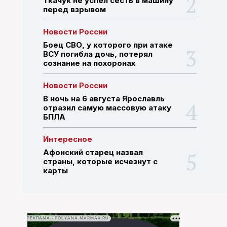
Ткачук не успел сесть в машину
перед взрывом
ПОИСК ПО САЙТУ
Новости России
Боец СВО, у которого при атаке
ВСУ погибла дочь, потерял
сознание на похоронах
Новости России
В ночь на 6 августа Ярославль
отразил самую массовую атаку
БПЛА
Интересное
Афонский старец назвал
страны, которые исчезнут с
карты
РЕКЛАМА • POLYANA.MARMAX.RU