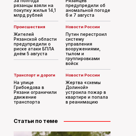
За полгода
Рязанцев
рязанцы взяли на
предупредили об
покупку жилья 14,1
аномальной погоде
млрд рублей
6 и 7 августа
Происшествия
Новости России
Жителей
Путин перестроил
Рязанской области
систему
предупредили о
управления
риске атаки БПЛА
вооружениями,
днём 5 августа
тылом и
группировками
войск
Транспорт и дороги
Новости России
На улице
Жертва «схемы
Грибоедова в
Долиной»
Рязани ограничили
устроила пожар в
движение
квартире и попала
транспорта
в реанимацию
Статьи по теме