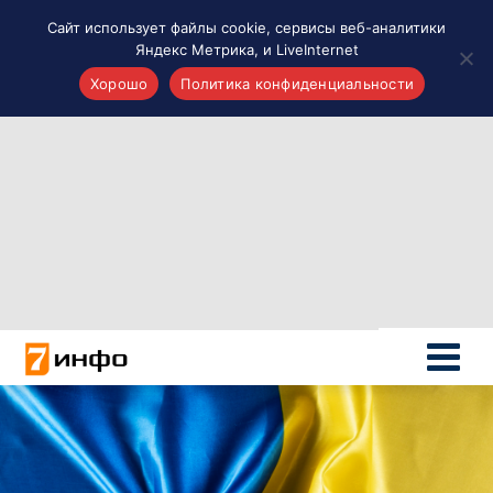
Сайт использует файлы cookie, сервисы веб-аналитики
Яндекс Метрика, и LiveInternet
Хорошо
Политика конфиденциальности
Акценты
Материалы о Рязани и области
Проекты 7 инфо
Здоровье
Интересное
Новости кино и ТВ
Новости России
Политика
Новости мира
Все материалы 7инфо
О НАС