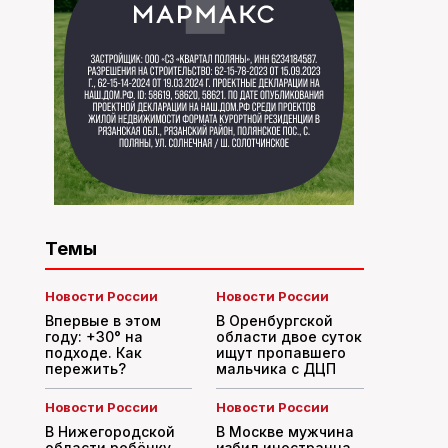
Темы
Новости России
Новости России
Впервые в этом
В Оренбургской
году: +30° на
области двое суток
подходе. Как
ищут пропавшего
пережить?
мальчика с ДЦП
Новости России
Новости России
В Нижегородской
В Москве мужчина
области ребёнку
избил иностранца