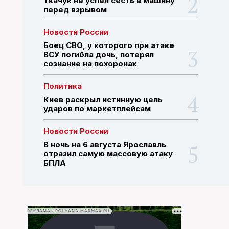
Ткачук не успел сесть в машину
перед взрывом
ПОИСК ПО САЙТУ
Новости России
Боец СВО, у которого при атаке
ВСУ погибла дочь, потерял
сознание на похоронах
Политика
Киев раскрыл истинную цель
ударов по маркетплейсам
Новости России
В ночь на 6 августа Ярославль
отразил самую массовую атаку
БПЛА
РЕКЛАМА • POLYANA.MARMAX.RU