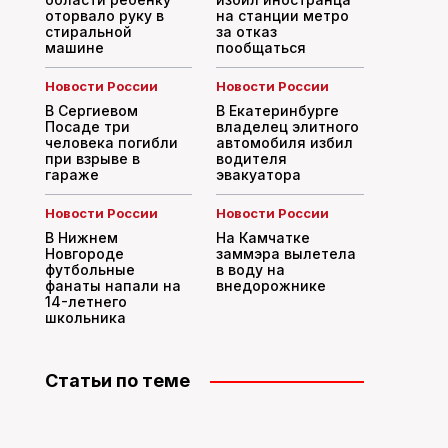
оторвало руку в
на станции метро
стиральной
за отказ
машине
пообщаться
Новости России
Новости России
В Сергиевом
В Екатеринбурге
Посаде три
владелец элитного
человека погибли
автомобиля избил
при взрыве в
водителя
гараже
эвакуатора
Новости России
Новости России
В Нижнем
На Камчатке
Новгороде
заммэра вылетела
футбольные
в воду на
фанаты напали на
внедорожнике
14-летнего
школьника
Статьи по теме