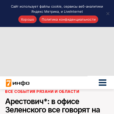
Сайт использует файлы cookie, сервисы веб-аналитики
Яндекс Метрика, и LiveInternet
Хорошо
Политика конфиденциальности
Акценты
Материалы о Рязани и области
Проекты 7 инфо
Здоровье
Интересное
Новости кино и ТВ
Новости России
Политика
Новости мира
ВСЕ СОБЫТИЯ РЯЗАНИ И ОБЛАСТИ
Все материалы 7инфо
Арестович*: в офисе
О НАС
Зеленского все говорят на