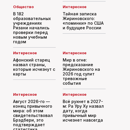
Общество
Интересное
В 182
Тайная записка
образовательных
Жириновского:
учреждениях
«поминки» по США
Рязани начались
и будущее России
проверки перед
новым учебным
годом
Интересное
Интересное
Афонский старец
Мир в огне:
назвал страны,
предсказание
которые исчезнут с
Жириновского на
карты
2026 год сулит
тревожные
события
Интересное
Интересное
Август 2026-го —
Всё рухнет в 2027-
конец привычного
м: Ра Уру Ху назвал
мира: об этом
дату, когда
свидетельствовал
привычный мир
Брэдбери, это
исчезнет навсегда
подтверждает
статистика