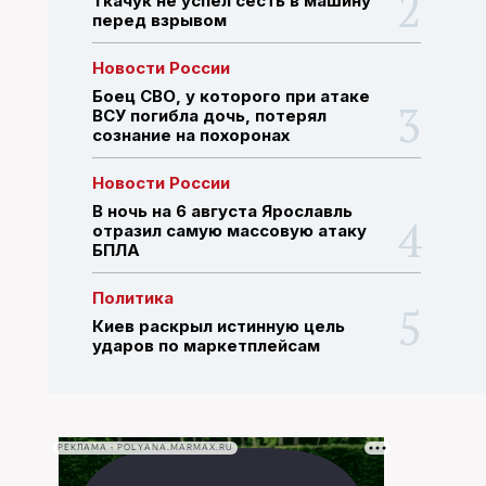
Ткачук не успел сесть в машину
перед взрывом
ПОИСК ПО САЙТУ
Новости России
Боец СВО, у которого при атаке
ВСУ погибла дочь, потерял
сознание на похоронах
Новости России
В ночь на 6 августа Ярославль
отразил самую массовую атаку
БПЛА
Политика
Киев раскрыл истинную цель
ударов по маркетплейсам
РЕКЛАМА • POLYANA.MARMAX.RU