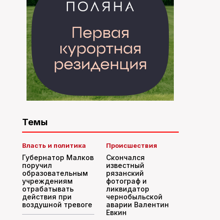
Темы
Власть и политика
Происшествия
Губернатор Малков
Скончался
поручил
известный
образовательным
рязанский
учреждениям
фотограф и
отрабатывать
ликвидатор
действия при
чернобыльской
воздушной тревоге
аварии Валентин
Евкин