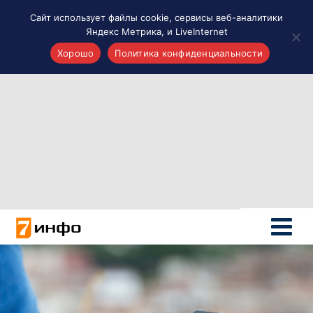
Сайт использует файлы cookie, сервисы веб-аналитики
Яндекс Метрика, и LiveInternet
Хорошо
Политика конфиденциальности
Акценты
Материалы о Рязани и области
Проекты 7 инфо
Здоровье
Интересное
Новости кино и ТВ
Новости России
Политика
Новости мира
Все материалы 7инфо
О НАС