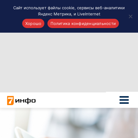
Сайт использует файлы cookie, сервисы веб-аналитики
Яндекс Метрика, и LiveInternet
Хорошо
Политика конфиденциальности
Акценты
Материалы о Рязани и области
Проекты 7 инфо
Здоровье
Интересное
Новости кино и ТВ
Новости России
Политика
Новости мира
Все материалы 7инфо
О НАС