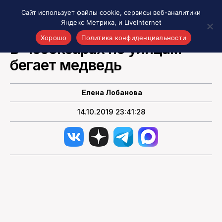
Сайт использует файлы cookie, сервисы веб-аналитики
Яндекс Метрика, и LiveInternet
НОВОСТИ РОССИИ
Хорошо
Политика конфиденциальности
В Чебоксарах по улицам
бегает медведь
Акценты
Материалы о Рязани и области
Проекты 7 инфо
Елена Лобанова
Здоровье
14.10.2019 23:41:28
Интересное
Новости кино и ТВ
Новости России
Политика
Новости мира
Все материалы 7инфо
О НАС