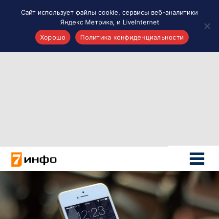
Сайт использует файлы cookie, сервисы веб-аналитики
Яндекс Метрика, и LiveInternet
Хорошо
Политика конфиденциальности
Акценты
Материалы о Рязани и области
Проекты 7 инфо
Здоровье
Интересное
Новости кино и ТВ
Новости России
Политика
Новости мира
Все материалы 7инфо
О НАС