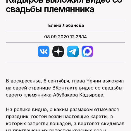
свадьбы племянника
ПОИСК ПО САЙТУ
Елена Лобанова
08.09.2020 12:28:14
В воскресенье, 6 сентября, глава Чечни выложил
на своей странице ВКонтакте видео со свадьбы
своего племянника Абубакара Кадырова.
На ролике видно, с каким размахом отмечался
праздник: гостей везли настоящие кареты, в
которых запрягли лошадей, а вертолет скидывал
на приглашенных лепестки красных роз и