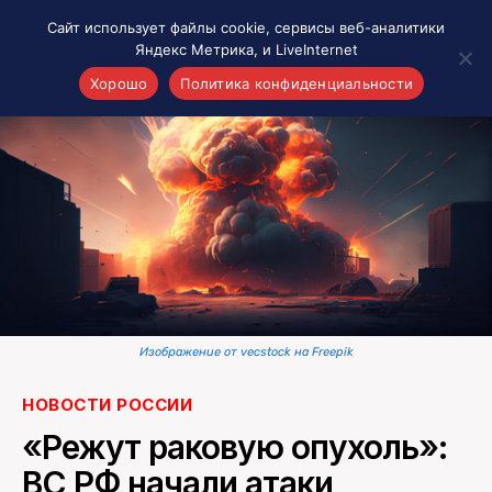
Сайт использует файлы cookie, сервисы веб-аналитики
Яндекс Метрика, и LiveInternet
Хорошо
Политика конфиденциальности
Акценты
Материалы о Рязани и области
Проекты 7 инфо
Здоровье
Интересное
Новости кино и ТВ
Новости России
Изображение от vecstock на Freepik
Политика
Новости мира
НОВОСТИ РОССИИ
Все материалы 7инфо
«Режут раковую опухоль»:
О НАС
ВС РФ начали атаки