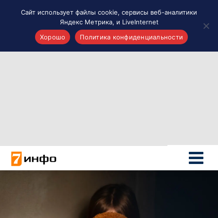
Сайт использует файлы cookie, сервисы веб-аналитики
Яндекс Метрика, и LiveInternet
Хорошо
Политика конфиденциальности
Акценты
Материалы о Рязани и области
Проекты 7 инфо
Здоровье
Интересное
Новости кино и ТВ
Новости России
Политика
Новости мира
Все материалы 7инфо
О НАС