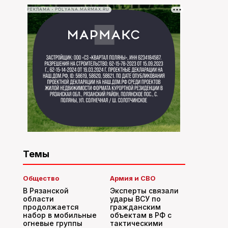
РЕКЛАМА • POLYANA.MARMAX.RU
Темы
Общество
Армия и СВО
В Рязанской
Эксперты связали
области
удары ВСУ по
продолжается
гражданским
набор в мобильные
объектам в РФ с
огневые группы
тактическими