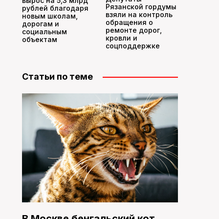
вырос на 5,3 млрд
Рязанской гордумы
рублей благодаря
взяли на контроль
новым школам,
обращения о
дорогам и
ремонте дорог,
социальным
кровли и
объектам
соцподдержке
Статьи по теме
В Москве бенгальский кот