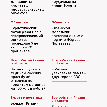
для защиты
неудачами на
ключевых
линии фронта
инфраструктурных
объектов
Общество
Общество
Туристический
Рязанской
поток рязанцев в
молодёжи
северокавказский
показали фильм о
регион за
подвиге Фёдора
последние 5 лет
Полетаева
вырос на 20
процентов
Все события Рязани
Все события Рязани
и области
и области
Путин получил от
В Рязани
«Единой России»
увековечат память
просьбу об
двух героев СВО
отсрочке по
кредитам регионов
на 100 млрд рублей
Власть и политика
Все события Рязани
и области
Бюджет Рязани
Депутаты