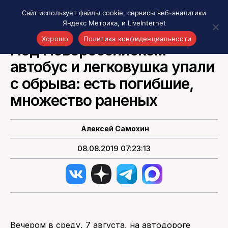
Сайт использует файлы cookie, сервисы веб-аналитики
Яндекс Метрика, и LiveInternet
НОВОСТИ РОССИИ
Хорошо
Политика конфиденциальности
Под Новороссийском
автобус и легковушка упали
Акценты
Материалы о Рязани и области
с обрыва: есть погибшие,
Проекты 7 инфо
множество раненых
Здоровье
Интересное
Алексей Самохин
Новости кино и ТВ
08.08.2019 07:23:13
Новости России
Политика
Новости мира
Все материалы 7инфо
О НАС
Вечером в среду, 7 августа, на автодороге