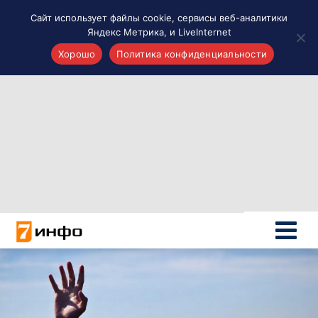
Сайт использует файлы cookie, сервисы веб-аналитики
Яндекс Метрика, и LiveInternet
Хорошо
Политика конфиденциальности
Акценты
Материалы о Рязани и области
Проекты 7 инфо
Здоровье
Интересное
Новости кино и ТВ
Новости России
Политика
Новости мира
Все материалы 7инфо
О НАС