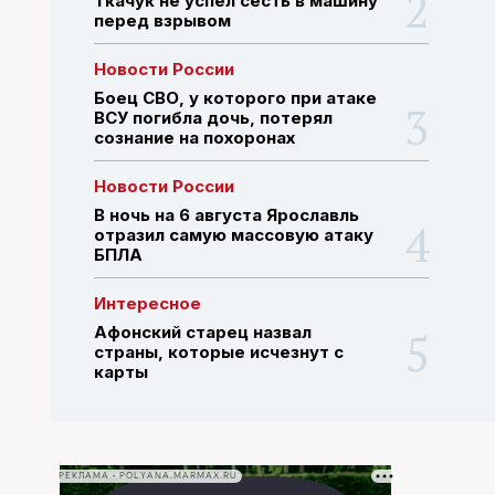
Ткачук не успел сесть в машину
перед взрывом
ПОИСК ПО САЙТУ
Новости России
Боец СВО, у которого при атаке
ВСУ погибла дочь, потерял
сознание на похоронах
Новости России
В ночь на 6 августа Ярославль
отразил самую массовую атаку
БПЛА
Интересное
Афонский старец назвал
страны, которые исчезнут с
карты
РЕКЛАМА • POLYANA.MARMAX.RU