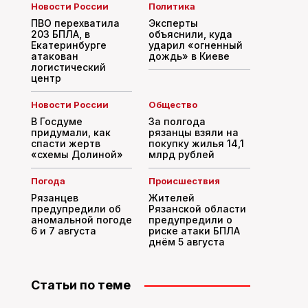
Новости России
Политика
ПВО перехватила
Эксперты
203 БПЛА, в
объяснили, куда
Екатеринбурге
ударил «огненный
атакован
дождь» в Киеве
логистический
центр
Новости России
Общество
В Госдуме
За полгода
придумали, как
рязанцы взяли на
спасти жертв
покупку жилья 14,1
«схемы Долиной»
млрд рублей
Погода
Происшествия
Рязанцев
Жителей
предупредили об
Рязанской области
аномальной погоде
предупредили о
6 и 7 августа
риске атаки БПЛА
днём 5 августа
Статьи по теме