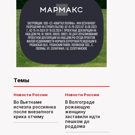
Темы
Новости России
Новости России
Во Вьетнаме
В Волгограде
исчезла россиянка
рожающую
после внезапного
женщину
крика отчиму
заставили идти
пешком до
роддома