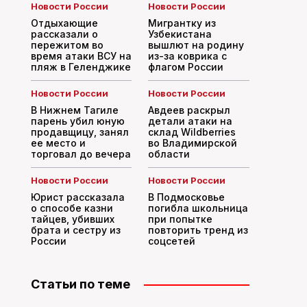
Новости России
Новости России
Отдыхающие
Мигрантку из
рассказали о
Узбекистана
пережитом во
вышлют на родину
время атаки ВСУ на
из-за коврика с
пляж в Геленджике
флагом России
Новости России
Новости России
В Нижнем Тагиле
Авдеев раскрыл
парень убил юную
детали атаки на
продавщицу, занял
склад Wildberries
ее место и
во Владимирской
торговал до вечера
области
Новости России
Новости России
Юрист рассказала
В Подмосковье
о способе казни
погибла школьница
тайцев, убивших
при попытке
брата и сестру из
повторить тренд из
России
соцсетей
Статьи по теме