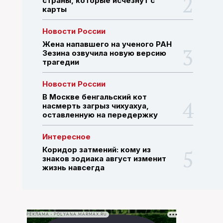
страны, которые исчезнут с
карты
ПОИСК ПО САЙТУ
Новости России
Жена напавшего на ученого РАН
Зезина озвучила новую версию
трагедии
Новости России
В Москве бенгальский кот
насмерть загрыз чихуахуа,
оставленную на передержку
Интересное
Коридор затмений: кому из
знаков зодиака август изменит
жизнь навсегда
РЕКЛАМА • POLYANA.MARMAX.RU